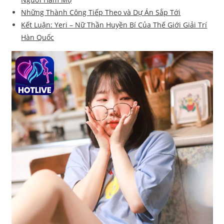
Những Thành Công Tiếp Theo và Dự Án Sắp Tới
Kết Luận: Yeri – Nữ Thần Huyền Bí Của Thế Giới Giải Trí
Hàn Quốc