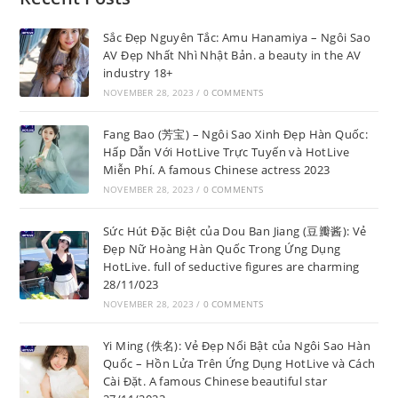
Sắc Đẹp Nguyên Tắc: Amu Hanamiya – Ngôi Sao
AV Đẹp Nhất Nhì Nhật Bản. a beauty in the AV
industry 18+
NOVEMBER 28, 2023
/
0 COMMENTS
Fang Bao (芳宝) – Ngôi Sao Xinh Đẹp Hàn Quốc:
Hấp Dẫn Với HotLive Trực Tuyến và HotLive
Miễn Phí. A famous Chinese actress 2023
NOVEMBER 28, 2023
/
0 COMMENTS
Sức Hút Đặc Biệt của Dou Ban Jiang (豆瓣酱): Vẻ
Đẹp Nữ Hoàng Hàn Quốc Trong Ứng Dụng
HotLive. full of seductive figures are charming
28/11/023
NOVEMBER 28, 2023
/
0 COMMENTS
Yi Ming (佚名): Vẻ Đẹp Nổi Bật của Ngôi Sao Hàn
Quốc – Hồn Lửa Trên Ứng Dụng HotLive và Cách
Cài Đặt. A famous Chinese beautiful star