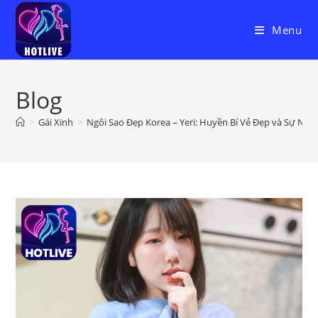
Skip
to
Menu
content
Blog
>
Gái Xinh
>
Ngôi Sao Đẹp Korea – Yeri: Huyền Bí Vẻ Đẹp và Sự Nghiệp