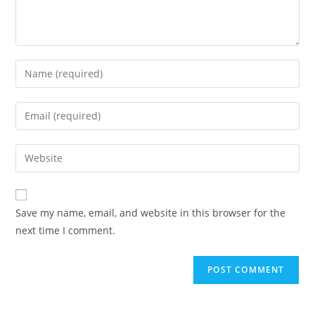
Enter
your
name
Enter
or
your
username
email
Enter
to
address
your
comment
to
website
comment
URL
Save my name, email, and website in this browser for the
(optional)
next time I comment.