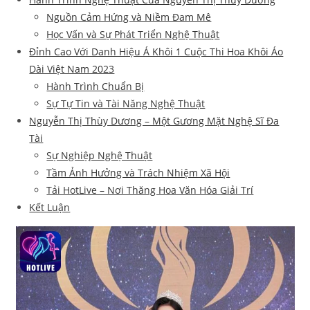
Nguồn Cảm Hứng và Niềm Đam Mê
Học Vấn và Sự Phát Triển Nghệ Thuật
Đỉnh Cao Với Danh Hiệu Á Khôi 1 Cuộc Thi Hoa Khôi Áo
Dài Việt Nam 2023
Hành Trình Chuẩn Bị
Sự Tự Tin và Tài Năng Nghệ Thuật
Nguyễn Thị Thùy Dương – Một Gương Mặt Nghệ Sĩ Đa
Tài
Sự Nghiệp Nghệ Thuật
Tầm Ảnh Hưởng và Trách Nhiệm Xã Hội
Tải HotLive – Nơi Thăng Hoa Văn Hóa Giải Trí
Kết Luận