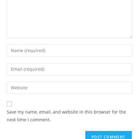
Enter
your
name
Enter
or
your
username
email
Enter
to
address
your
comment
to
website
comment
URL
Save my name, email, and website in this browser for the
(optional)
next time I comment.