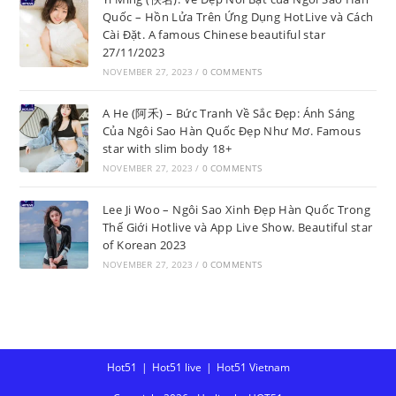
Quốc – Hồn Lửa Trên Ứng Dụng HotLive và Cách
Cài Đặt. A famous Chinese beautiful star
27/11/2023
NOVEMBER 27, 2023
/
0 COMMENTS
A He (阿禾) – Bức Tranh Về Sắc Đẹp: Ánh Sáng
Của Ngôi Sao Hàn Quốc Đẹp Như Mơ. Famous
star with slim body 18+
NOVEMBER 27, 2023
/
0 COMMENTS
Lee Ji Woo – Ngôi Sao Xinh Đẹp Hàn Quốc Trong
Thế Giới Hotlive và App Live Show. Beautiful star
of Korean 2023
NOVEMBER 27, 2023
/
0 COMMENTS
Hot51
Hot51 live
Hot51 Vietnam