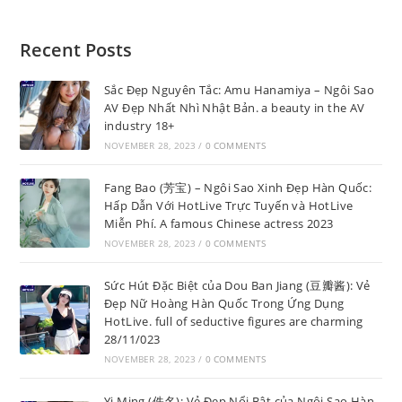
Recent Posts
Sắc Đẹp Nguyên Tắc: Amu Hanamiya – Ngôi Sao
AV Đẹp Nhất Nhì Nhật Bản. a beauty in the AV
industry 18+
NOVEMBER 28, 2023
/
0 COMMENTS
Fang Bao (芳宝) – Ngôi Sao Xinh Đẹp Hàn Quốc:
Hấp Dẫn Với HotLive Trực Tuyến và HotLive
Miễn Phí. A famous Chinese actress 2023
NOVEMBER 28, 2023
/
0 COMMENTS
Sức Hút Đặc Biệt của Dou Ban Jiang (豆瓣酱): Vẻ
Đẹp Nữ Hoàng Hàn Quốc Trong Ứng Dụng
HotLive. full of seductive figures are charming
28/11/023
NOVEMBER 28, 2023
/
0 COMMENTS
Yi Ming (佚名): Vẻ Đẹp Nổi Bật của Ngôi Sao Hàn