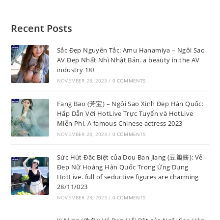
Recent Posts
Sắc Đẹp Nguyên Tắc: Amu Hanamiya – Ngôi Sao
AV Đẹp Nhất Nhì Nhật Bản. a beauty in the AV
industry 18+
NOVEMBER 28, 2023
/
0 COMMENTS
Fang Bao (芳宝) – Ngôi Sao Xinh Đẹp Hàn Quốc:
Hấp Dẫn Với HotLive Trực Tuyến và HotLive
Miễn Phí. A famous Chinese actress 2023
NOVEMBER 28, 2023
/
0 COMMENTS
Sức Hút Đặc Biệt của Dou Ban Jiang (豆瓣酱): Vẻ
Đẹp Nữ Hoàng Hàn Quốc Trong Ứng Dụng
HotLive. full of seductive figures are charming
28/11/023
NOVEMBER 28, 2023
/
0 COMMENTS