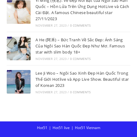
Yi Ming (佚名): Vẻ Đẹp Nổi Bật của Ngôi Sao Hàn
Quốc – Hồn Lửa Trên Ứng Dụng HotLive và Cách
Cài Đặt. A famous Chinese beautiful star
27/11/2023
NOVEMBER 27, 2023
/
0 COMMENTS
A He (阿禾) – Bức Tranh Về Sắc Đẹp: Ánh Sáng
Của Ngôi Sao Hàn Quốc Đẹp Như Mơ. Famous
star with slim body 18+
NOVEMBER 27, 2023
/
0 COMMENTS
Lee Ji Woo – Ngôi Sao Xinh Đẹp Hàn Quốc Trong
Thế Giới Hotlive và App Live Show. Beautiful star
of Korean 2023
NOVEMBER 27, 2023
/
0 COMMENTS
Hot51
Hot51 live
Hot51 Vietnam