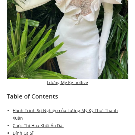
Lương Mỹ Kỳ-hotlive
Table of Contents
Hành Trình Sự Nghiệp của Lương Mỹ Kỳ Thời Thanh
Xuân
Cuộc Thi Hoa Khôi Áo Dài
Đỉnh Ca Sĩ