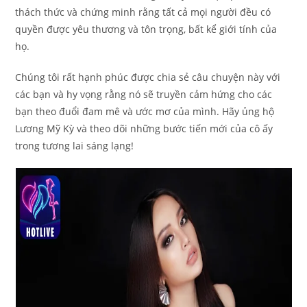
thách thức và chứng minh rằng tất cả mọi người đều có
quyền được yêu thương và tôn trọng, bất kể giới tính của
họ.
Chúng tôi rất hạnh phúc được chia sẻ câu chuyện này với
các bạn và hy vọng rằng nó sẽ truyền cảm hứng cho các
bạn theo đuổi đam mê và ước mơ của mình. Hãy ủng hộ
Lương Mỹ Kỳ và theo dõi những bước tiến mới của cô ấy
trong tương lai sáng lạng!