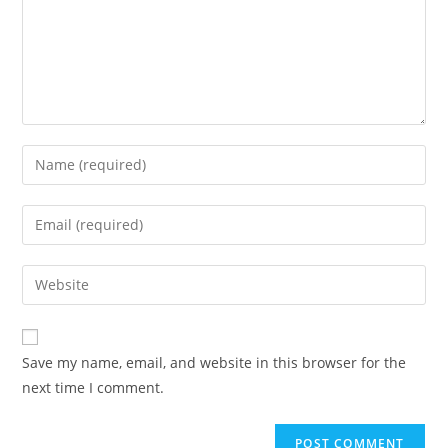
Enter
your
name
Enter
or
your
username
email
Enter
to
address
your
comment
to
website
comment
URL
Save my name, email, and website in this browser for the
(optional)
next time I comment.