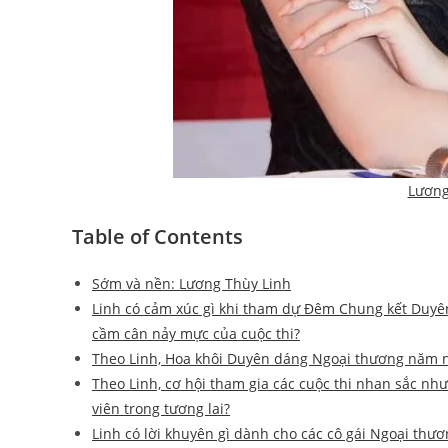
Lương
Table of Contents
Sớm và nền: Lương Thùy Linh
Linh có cảm xúc gì khi tham dự Đêm Chung kết Duyê
cầm cân nảy mực của cuộc thi?
Theo Linh, Hoa khôi Duyên dáng Ngoại thương năm na
Theo Linh, cơ hội tham gia các cuộc thi nhan sắc nh
viên trong tương lai?
Linh có lời khuyên gì dành cho các cô gái Ngoại thư