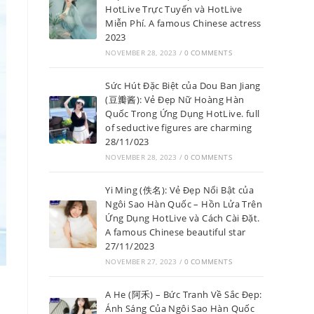
HotLive Trực Tuyến và HotLive
Miễn Phí. A famous Chinese actress
2023
NOVEMBER 28, 2023
/
0 COMMENTS
Sức Hút Đặc Biệt của Dou Ban Jiang
(豆瓣酱): Vẻ Đẹp Nữ Hoàng Hàn
Quốc Trong Ứng Dụng HotLive. full
of seductive figures are charming
28/11/023
NOVEMBER 28, 2023
/
0 COMMENTS
Yi Ming (佚名): Vẻ Đẹp Nổi Bật của
Ngôi Sao Hàn Quốc – Hồn Lửa Trên
Ứng Dụng HotLive và Cách Cài Đặt.
A famous Chinese beautiful star
27/11/2023
NOVEMBER 27, 2023
/
0 COMMENTS
A He (阿禾) – Bức Tranh Về Sắc Đẹp:
Ánh Sáng Của Ngôi Sao Hàn Quốc