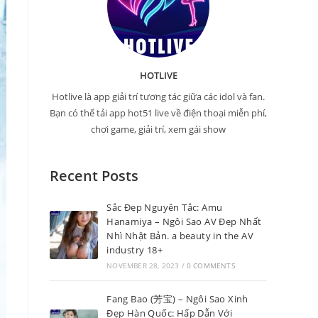
HOTLIVE
Hotlive là app giải trí tương tác giữa các idol và fan.
Bạn có thể tải app hot51 live về điện thoại miễn phí,
chơi game, giải trí, xem gái show
Recent Posts
Sắc Đẹp Nguyên Tắc: Amu
Hanamiya – Ngôi Sao AV Đẹp Nhất
Nhì Nhật Bản. a beauty in the AV
industry 18+
NOVEMBER 28, 2023
/
0 COMMENTS
Fang Bao (芳宝) – Ngôi Sao Xinh
Đẹp Hàn Quốc: Hấp Dẫn Với