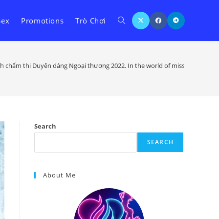
Sex
Promotions
Trò Chơi
Toggle
website
 chấm thi Duyên dáng Ngoại thương 2022. In the world of miss world in V
search
Search
SEARCH
About Me