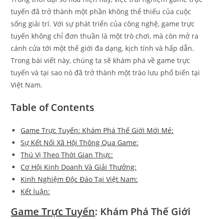
tuyến đã trở thành một phần không thể thiếu của cuộc
sống giải trí. Với sự phát triển của công nghệ, game trực
tuyến không chỉ đơn thuần là một trò chơi, mà còn mở ra
cánh cửa tới một thế giới đa dạng, kịch tính và hấp dẫn.
Trong bài viết này, chúng ta sẽ khám phá về game trực
tuyến và tại sao nó đã trở thành một trào lưu phổ biến tại
Việt Nam.
Table of Contents
Game Trực Tuyến: Khám Phá Thế Giới Mới Mẻ:
Sự Kết Nối Xã Hội Thông Qua Game:
Thú Vị Theo Thời Gian Thực:
Cơ Hội Kinh Doanh Và Giải Thưởng:
Kinh Nghiệm Độc Đáo Tại Việt Nam:
Kết luận:
Game Trực Tuyến
: Khám Phá Thế Giới