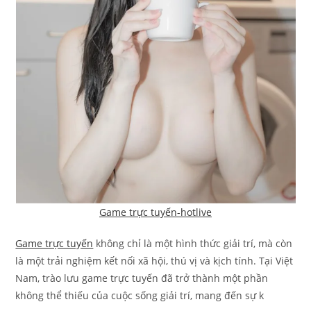
Game trực tuyến-hotlive
Game trực tuyến
không chỉ là một hình thức giải trí, mà còn
là một trải nghiệm kết nối xã hội, thú vị và kịch tính. Tại Việt
Nam, trào lưu game trực tuyến đã trở thành một phần
không thể thiếu của cuộc sống giải trí, mang đến sự k