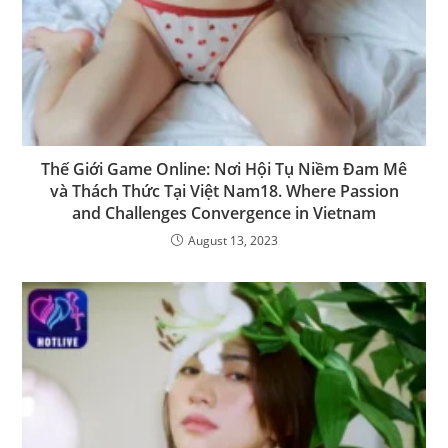
Thế Giới Game Online: Nơi Hội Tụ Niềm Đam Mê
và Thách Thức Tại Việt Nam18. Where Passion
and Challenges Convergence in Vietnam
August 13, 2023