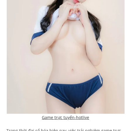
Game trực tuyến-hotlive
Trong thời đại số hóa hiện nay, việc trải nghiệm game trực