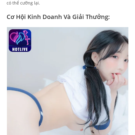
có thể cưỡng lại.
Cơ Hội Kinh Doanh Và Giải Thưởng: