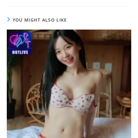
YOU MIGHT ALSO LIKE