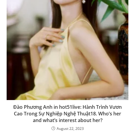
Đào Phương Anh in hot51live: Hành Trình Vươn
Cao Trong Sự Nghiệp Nghệ Thuật18. Who’s her
and what’s interest about her?
August 22, 2023