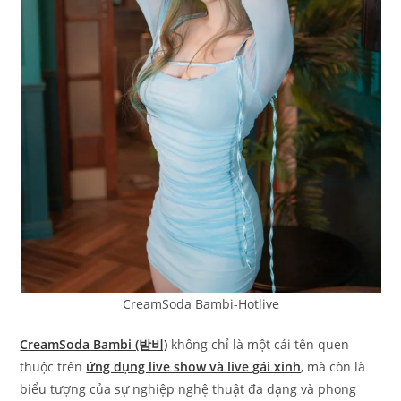
CreamSoda Bambi-Hotlive
CreamSoda Bambi (밤비)
không chỉ là một cái tên quen
thuộc trên
ứng dụng live show và live gái xinh
, mà còn là
biểu tượng của sự nghiệp nghệ thuật đa dạng và phong