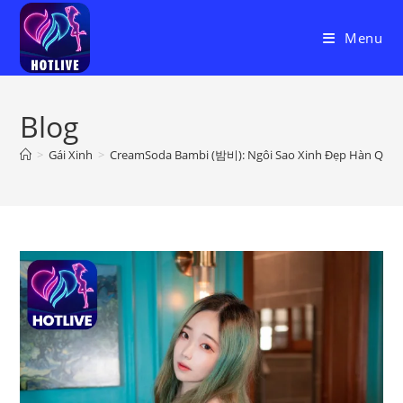
Skip
to
Menu
content
Blog
>
Gái Xinh
>
CreamSoda Bambi (밤비): Ngôi Sao Xinh Đẹp Hàn Quốc Tro