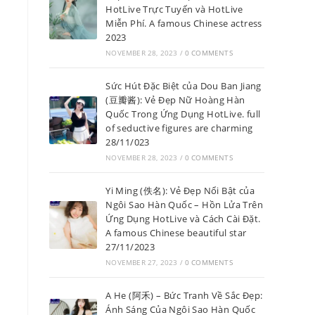
HotLive Trực Tuyến và HotLive
Miễn Phí. A famous Chinese actress
2023
NOVEMBER 28, 2023
/
0 COMMENTS
Sức Hút Đặc Biệt của Dou Ban Jiang
(豆瓣酱): Vẻ Đẹp Nữ Hoàng Hàn
Quốc Trong Ứng Dụng HotLive. full
of seductive figures are charming
28/11/023
NOVEMBER 28, 2023
/
0 COMMENTS
Yi Ming (佚名): Vẻ Đẹp Nổi Bật của
Ngôi Sao Hàn Quốc – Hồn Lửa Trên
Ứng Dụng HotLive và Cách Cài Đặt.
A famous Chinese beautiful star
27/11/2023
NOVEMBER 27, 2023
/
0 COMMENTS
A He (阿禾) – Bức Tranh Về Sắc Đẹp:
Ánh Sáng Của Ngôi Sao Hàn Quốc