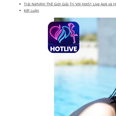
Trải Nghiệm Thế Giới Giải Trí Với Hot51 Live Apk và 
Kết Luận