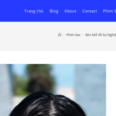
Trang chủ
Blog
About
Contact
Phim 
>
Phim Sex
>
Bóc Mở Về Sự Nghiệp